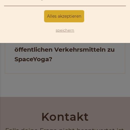
Wo kann ich parken?
Alles akzeptieren
speichern
Wie komme ich mit den
öffentlichen Verkehrsmitteln zu
SpaceYoga?
Kontakt