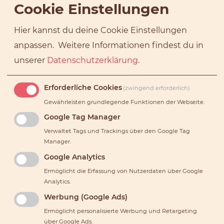
Cookie Einstellungen
Hier kannst du deine Cookie Einstellungen
Trägt man Schuhe zum Yoga?
anpassen.
Weitere Informationen findest du in
unserer
Datenschutzerklärung
.
Erforderliche Cookies
(zwingend erforderlich)
Wie sind die Hygieneregeln
Gewährleisten grundlegende Funktionen der Webseite.
wegen Corona?
Google Tag Manager
Verwaltet Tags und Trackings über den Google Tag
Manager.
Google Analytics
Ermöglicht die Erfassung von Nutzerdaten über Google
Kann ich bei euch duschen?
Analytics.
Werbung (Google Ads)
Ermöglicht personalisierte Werbung und Retargeting
über Google Ads.