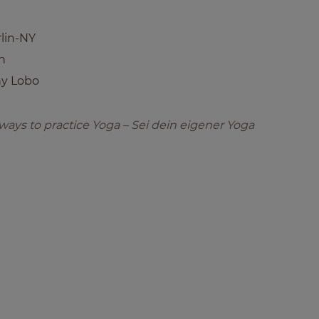
lin-NY
n
y Lobo
ays to practice Yoga – Sei dein eigener Yoga