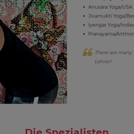
Anusara Yoga/USA
Jivamukti Yoga/Ber
Iyengar Yoga/Indie
Pranayama/Anthon
There are many w
Lehrer!
Die Spezialisten