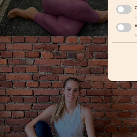
G
E
E