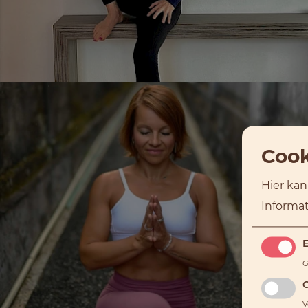
Cook
Hier kan
Informat
E
G
V