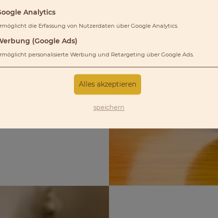
dget:
oogle Analytics
nden Kurse vor Ort
rmöglicht die Erfassung von Nutzerdaten über Google Analytics.
Werbung (Google Ads)
rmöglicht personalisierte Werbung und Retargeting über Google Ads.
Alles akzeptieren
lten kann, blätter
speichern