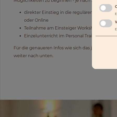
Möglichkeiten zu beginnen - je nach Zeit und Bu
G
direkter Einstieg in die regulären, fortlaufe
E
oder Online
Teilnahme am
Einsteiger Workshop
E
Einzelunterricht im Personal Training
Für die genaueren Infos wie sich das jeweils gesta
weiter nach unten.