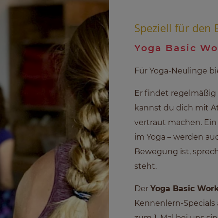
Speziell für den 
Yoga Basic W
Für Yoga-Neulinge bi
Er findet regelmäßig 
kannst du dich mit 
vertraut machen. Ein 
im Yoga – werden auch
Bewegung ist, sprech
steht.
Der
Yoga Basic Work
Kennenlern-Specials 
zum 1. Mal bei uns si