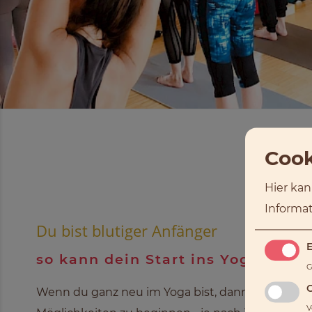
Cook
Hier kan
Informat
Du bist blutiger Anfänger
E
so kann dein Start ins Yoga auss
G
Wenn du ganz neu im Yoga bist, dann hast du v
V