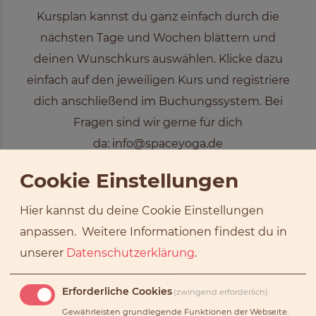
Kursplan kannst du ganz einfach durch die
nächsten Tage und Wochen blättern und
deinen Wunschkurs auswählen. Klicke dazu
einfach auf den jeweiligen Kurs und registriere
dich anschließend im Buchungssystem. Bei
Fragen sind wir gerne für dich
da:
info@spaceyoga.de
Cookie Einstellungen
Hier kannst du deine Cookie Einstellungen
anpassen.
Weitere Informationen findest du in
unserer
Datenschutzerklärung
.
Erforderliche Cookies
(zwingend erforderlich)
Gewährleisten grundlegende Funktionen der Webseite.